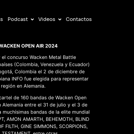
os
Podcast
Videos
Contactos
 WACKEN OPEN AIR 2024
 el concurso Wacken Metal Battle
 países (Colombia, Venezuela y Ecuador)
Bogotá, Colombia el 2 de diciembre de
iana INFO fue elegida para representar
a región en Alemania.
 cartel de 160 bandas de Wacken Open
n Alemania entre el 31 de julio y el 3 de
a muchísimas bandas de la elite mundial
EPT, AMON AMARTH, BEHEMOTH, BLIND
F FILTH, GINE SIMMONS, SCORPIONS,
TESTAMENT, entre otras.