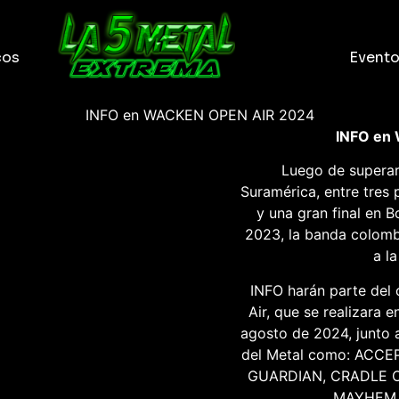
cos
Event
INFO en WACKEN OPEN AIR 2024
INFO en
Luego de superar
Suramérica, entre tres
y una gran final en 
2023, la banda colomb
a l
INFO harán parte del
Air, que se realizara e
agosto de 2024, junto 
del Metal como: ACC
GUARDIAN, CRADLE O
MAYHEM, 